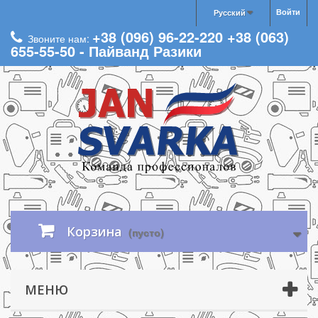
Войти
Русский
+38 (096) 96-22-220 +38 (063)
Звоните нам:
655-55-50 - Пайванд Разики
Корзина
(пусто)
МЕНЮ