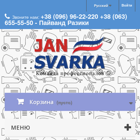
Войти
Русский
+38 (096) 96-22-220 +38 (063)
Звоните нам:
655-55-50 - Пайванд Разики
Корзина
(пусто)
МЕНЮ