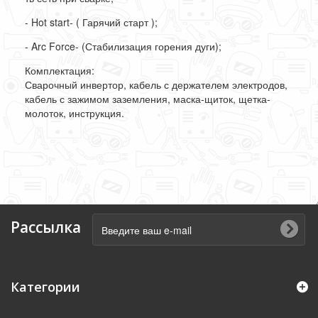
- Hot start- ( Гарячий старт );
- Arc Force- (
Стабилизация
горения
дуги
);
Комплектация:
Сварочный
инвертор
,
кабель
с
держателем
электродов
,
кабель
с
зажимом
заземления
,
маска-щиток
,
щетка-
молоток
,
инструкция
.
Рассылка
Категории