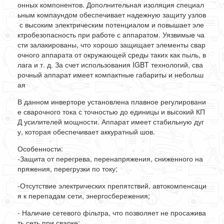
онных
компонентов
.
Дополнительная
изоляция
специал
ьным
компаундом
обеспечивает
надежную
защиту
узлов
с
высоким
электрическим
потенциалом
и
повышает
эле
ктробезопасность
при
работе
с
аппаратом
.
Уязвимые
ча
сти
залакированы
,
что
хорошо
защищает
элементы
свар
очного
аппарата
от
окружающей
среды
таких
как
пыль
,
в
лага
и
т
.
д
.
За
счет
использования
IGBT
технологий
,
сва
рочный
аппарат
имеет
компактные
габариты
и
небольш
ая
В
данном
инверторе
установлена
плавное
регулировани
е
сварочного
тока
с
точностью
до
единицы
и
высокий
КП
Д
усилителей
мощности
.
Аппарат
имеет
стабильную
дуг
у
,
которая
обеспечивает
аккуратный
шов
.
Особенности
:
-
Защита
от
перегрева
,
перенапряжения
,
сниженного
на
пряжения
,
перегрузки
по
току
;
-
Отсутствие
электрических
препятствий
,
автокомпенсаци
я
к
перепадам
сети
,
энергосбережения
;
-
Наличие
сетевого
фільтра
,
что
позволяет
не
просажива
ть
сеть
при
сварке
;