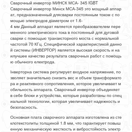
Сварочный
инвертор
МИНСК
МСА-
345
IGBT
Сварочный
инвертор
Минск
МСА-
345
это
мощный
аппар
ат
,
предназначенный
для
сварки
постоянным
током
с
по
мощью
электродов
діаметром
от
1.6
-
4
мм
Данный
аппарат
является
преобразователем
пере
менного
электрического
тока
в
постоянный
для
дуговой
сварки
с
помощью
транзисторного
моста
с
нормальной
частотой
70
КГц
.
Специфической
характеристикой
данно
й
системы
(
ИНВЕРТОР
)
является
высокая
скорость
и
на
илучшее
качество
результата
сварочных
работ
с
помощь
ю
обычного
електрода
.
Інверторна
система
регулирует
входное
напряжение
,
по
зволяет
значительно
снизить
вес
и
объем
трансформато
ра
и
реактивного
сопротивления
,
которое
увеличивает
м
обильность
аппарата
.
Сварочный
инвертор
объединяет
в
себе
блоки
и
устройства
,
которые
разработаны
по
спец
иальной
технологии
,
которая
увеличивает
надежность
и
безопасность
.
Основная
плата
сварочного
аппарата
изготовлена
из
сте
клотекстолиты
толщиной
1.8
мм
,
что
гарантирует
повыш
енную
механическую
жесткость
и
вибростойкость
электр