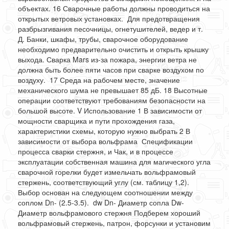
объектах. 16 Сварочные работы должны проводиться на
открытых ветровых установках. Для предотвращения
разбрызгивания песочницы, огнетушителей, ведер и т.
Д. Банки, шкафы, трубы, сварочное оборудование
необходимо предварительно очистить и открыть крышку
выхода. Сварка Mars из-за пожара, энергии ветра не
должна быть более пяти часов при сварке воздухом по
воздуху. 17 Среда на рабочем месте, значение
механического шума не превышает 85 дБ. 18 Высотные
операции соответствуют требованиям безопасности на
большой высоте. V Использование 1 В зависимости от
мощности сварщика и пути прохождения газа,
характеристики схемы, которую нужно выбрать 2 В
зависимости от выбора вольфрама Спецификации
процесса сварки стержня, и Чак, и в процессе
эксплуатации собственная машина для магического угла
сварочной горелки будет измельчать вольфрамовый
стержень, соответствующий углу (см. таблицу 1,2).
Выбор основан на следующем соотношении между
соплом Dn- (2.5-3.5). dw Dn- Диаметр сопла Dw-
Диаметр вольфрамового стержня Подберем хороший
вольфрамовый стержень, патрон, форсунки и установим