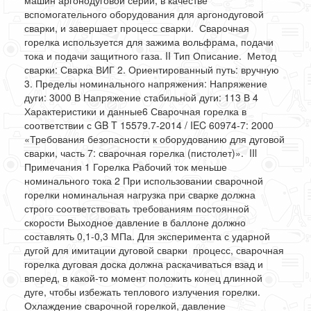
машин аргонодуговой серии, в качестве
вспомогательного оборудования для аргонодуговой
сварки, и завершает процесс сварки. Сварочная
горелка используется для зажима вольфрама, подачи
тока и подачи защитного газа. II Тип Описание. Метод
сварки: Сварка ВИГ 2. Ориентированный путь: вручную
3. Пределы номинального напряжения: Напряжение
дуги: 3000 В Напряжение стабильной дуги: 113 В 4
Характеристики и данные6 Сварочная горелка в
соответствии с GB T 15579.7-2014 / IEC 60974-7: 2000
«Требования безопасности к оборудованию для дуговой
сварки, часть 7: сварочная горелка (пистолет)». IIl
Примечания 1 Горелка Рабочий ток меньше
номинального тока 2 При использовании сварочной
горелки номинальная нагрузка при сварке должна
строго соответствовать требованиям постоянной
скорости Выходное давление в баллоне должно
составлять 0,1-0,3 МПа. Для эксперимента с ударной
дугой для имитации дуговой сварки процесс, сварочная
горелка дуговая доска должна раскачиваться взад и
вперед, в какой-то момент положить конец длинной
дуге, чтобы избежать теплового излучения горелки.
Охлаждение сварочной горелкой, давление