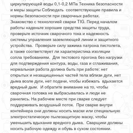
циркулирующей воды 0,1-0,2 МПа Техника безопасности
и меры защиты Соблюдать соответствующие правила и
нормы безопасности при сварочных работах.
Знакомство с технологией сварки TIG. Перед началом
работы наденьте хорошие средства защиты труда,
проверьте источник сварочного тока и надежность
системы управления заземляющей линии и защитного
устройства. Проверьте силу зажима патрона пистолета,
а также соответствует ли характеристика изоляции
сопла требованиям. Для тестового прогона без нагрузки
для подтверждения контура, воды, газа и сглаживания,
нормальная работа должна быть при работе: нет
открытых и незащищенных частей тела вблизи дуги, нет
дыма возле дуги, нет подачи, чтобы избежать вдыхается
вредный дым. И обратите внимание на то, чтобы
сварочная головка не выбрасывалась и люди не
ранились. На рабочем месте при сварке следует
поддерживать воздушный поток. При сварке внутри
контейнера они должны носить маски или специальную
электростатическую пылезащитную маску, чтобы
уменьшить вдыхание вредного дыма. Сварщики должны
носить рабочую одежду и обувь в сухом состоянии.