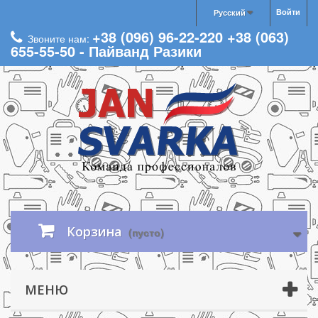
Войти
Русский
+38 (096) 96-22-220 +38 (063)
Звоните нам:
655-55-50 - Пайванд Разики
Корзина
(пусто)
МЕНЮ