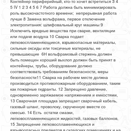
Контейнер периферийный, кто-то хочет встретиться 3 4
5 IV 1 2 3 4 5 6 7 Работа должна быть минимизировать
роль высокочастотного времени; непрерывная работа
лучше 8 Замена вольфрама, первое отключение
электропитания: шлифовальный круг машины 9
Исключить вредные вещества при сварке, вентиляции
или подаче воздуха 10 Сварка подает
легковоспламеняющиеся, взрывоопасные материалы,
сильные оксиды или токсичные материалы, не
превышающие 6Н вольфрамовый стержень должен
быть помещен хороший выхлоп должен быть принят в
контейнеры, трубы, оборудование должно
соответствовать требованиям безопасности, меры
безопасности11 Сварка на рабочем месте должна
производиться противопожарным оборудованием, таким
как пожарные гидранты. 12 Запрещено давление,
одновременно заряжаемое напряжением и емкостями,
13 Сварочная площадка запрещает сварочный кабель,
газовый шланг, проволоку, скрученную вместе со
смесью. 14 Есть остатки смазки,
легковоспламеняющихся жидкостей, газовых баллонов,
15 Запрещение легковоспламеняющихся и
взрывоопасных предметов в складских помещениях и на