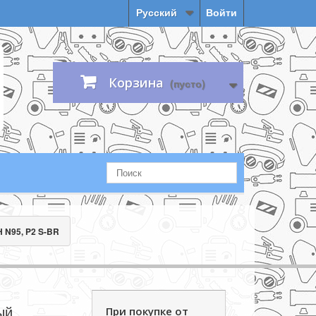
Русский
Войти
Корзина
(пусто)
 N95, P2 S-BR
ый
При покупке от