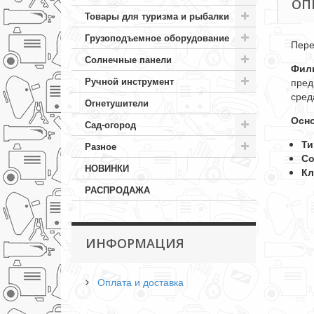
ОП
Товары для туризма и рыбалки
Грузоподъемное оборудование
Пере
Солнечные панели
Филь
Ручной инструмент
пред
сред
Огнетушители
Осно
Сад-огород
Ти
Разное
Со
НОВИНКИ
Кл
РАСПРОДАЖА
ИНФОРМАЦИЯ
Оплата и доставка