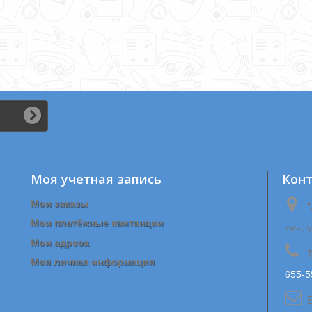
Моя учетная запись
Кон
Мои заказы
"
Мои платёжные квитанции
км», 
Мои адреса
Моя личная информация
655-5
E