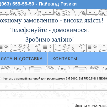
 (063) 655-55-50 - Пайванд Разики
ожному замовленню - висока якiсть!
Телефонуйте - домовимося!
Зробимо залізно!
ЛАТА И ДОСТАВКА
КОНТАКТЫ
Фильтр сменный пылевой для респиратора 3М 6000, 3М 7500,5N11 NIOSH
Фильтр сменн