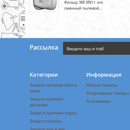
Фильтр 3M 5N11 это
сменный пылевой...
Рассылка
Категории
Информация
Защита органов глаз и
Новые товары
лица
Популярные товары
Защита органов
О компании
дыхания
Зищита органов слуха
Защита головы
Защита рук и ног