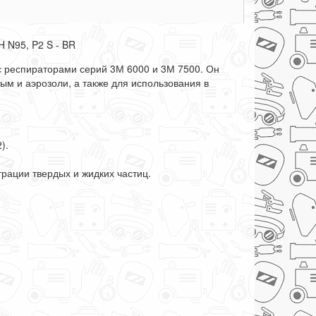
 N95, P2 S - BR
 респираторами серий 3М 6000 и 3М 7500. Он
дым и аэрозоли, а также для использования в
).
рации твердых и жидких частиц.