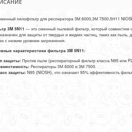
ИСАНИЕ
менный пилофільтр для респиратора 3М 6000,3М 7500,5Н11 NIOSH
тр 3M 5N11
— это сменный пылевой фильтр, который совместим с
назначен для защиты от твердых и жидких частиц, таких как пыль, 
ах с низким уровнем загрязнения.
вные характеристики фильтра 3M 5N11:
п защиты:
Против пыли (респираторный фильтр класса N95 или P2
вместимость:
Респираторы 3М 6000 и 3М 7500.
асс защиты:
N95 (NIOSH), что означает 95% эффективность фильт