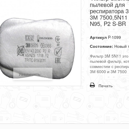
пылевой для
респиратора 3
3М 7500,5N11
N95, P2 S-BR
Артикул
P-1099
Состояние:
Новый 
Фильтр 3M 5N11 эт
пылевой фильтр, ко
совместим с респир
3М 6000 и 3М 7500
Увеличить
Печать