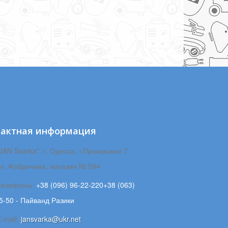
тактная информация
JAN Svarka", г. Одесса, «Промрынок 7
ул. Фабричная, магазин № 594
Телефоны:
+38 (096) 96-22-220+38 (063)
5-50 - Пайванд Разики
-mail:
jansvarka@ukr.net