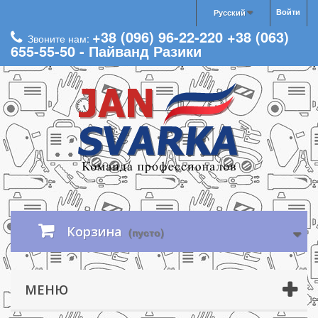
Войти
Русский
+38 (096) 96-22-220 +38 (063)
Звоните нам:
655-55-50 - Пайванд Разики
Корзина
(пусто)
МЕНЮ