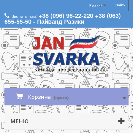
Войти
Русский
+38 (096) 96-22-220 +38 (063)
Звоните нам:
655-55-50 - Пайванд Разики
Корзина
(пусто)
МЕНЮ