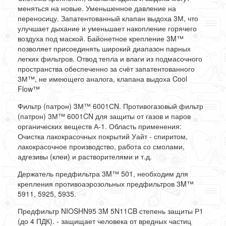
меняться на новые. Уменьшенное давление на
переносицу. Запатентованный клапан выдоха 3М, что
улучшает дыхание и уменьшает накопление горячего
воздуха под маской. Байонетное крепление 3M™
позволяет присоединять широкий диапазон парных
легких фильтров. Отвод тепла и влаги из подмасочного
пространства обеспеченно за счёт запатентованного
3М™, не имеющего аналога, клапана выдоха Cool
Flow™
Фильтр (патрон) 3М™ 6001СN. Противогазовый фильтр
(патрон) 3М™ 6001CN для защиты от газов и паров
органических веществ А-1. Область применения:
Очистка лакокрасочных покрытий Уайт - спиритом,
лакокрасочное производство, работа со смолами,
адгезивы (клеи) и растворителями и т.д.
Держатель предфильтра 3M™ 501, необходим для
крепления противоаэрозольных предфильтров 3M™
5911, 5925, 5935.
Предфильтр NIOSHN95 3M 5N11CB степень защиты Р1
(до 4 ПДК). - защищает человека от вредных частиц