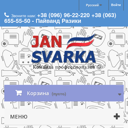
Войти
Русский
+38 (096) 96-22-220 +38 (063)
Звоните нам:
655-55-50 - Пайванд Разики
Корзина
(пусто)
МЕНЮ