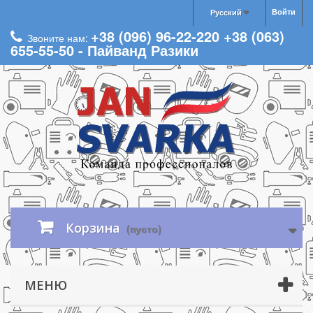
Войти
Русский
+38 (096) 96-22-220 +38 (063)
Звоните нам:
655-55-50 - Пайванд Разики
Корзина
(пусто)
МЕНЮ