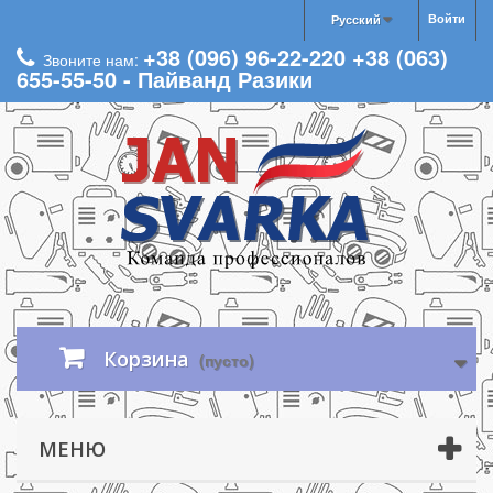
Войти
Русский
+38 (096) 96-22-220 +38 (063)
Звоните нам:
655-55-50 - Пайванд Разики
Корзина
(пусто)
МЕНЮ