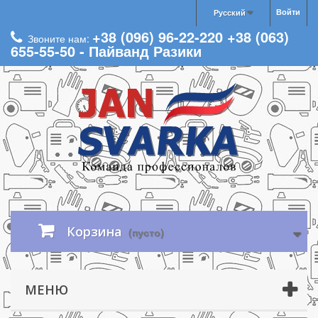
Войти
Русский
+38 (096) 96-22-220 +38 (063)
Звоните нам:
655-55-50 - Пайванд Разики
Корзина
(пусто)
МЕНЮ