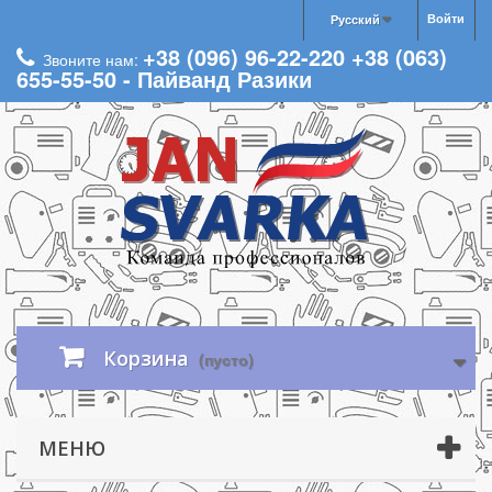
Войти
Русский
+38 (096) 96-22-220 +38 (063)
Звоните нам:
655-55-50 - Пайванд Разики
Корзина
(пусто)
МЕНЮ