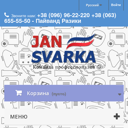
Войти
Русский
+38 (096) 96-22-220 +38 (063)
Звоните нам:
655-55-50 - Пайванд Разики
Корзина
(пусто)
МЕНЮ