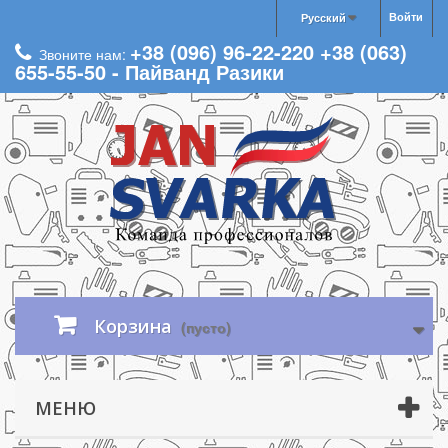
Войти
Русский
+38 (096) 96-22-220 +38 (063)
Звоните нам:
655-55-50 - Пайванд Разики
Корзина
(пусто)
МЕНЮ