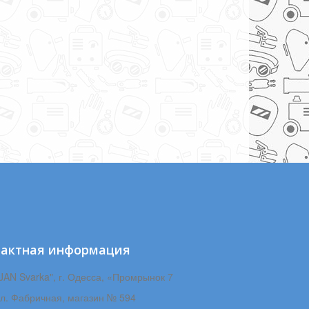
тактная информация
JAN Svarka", г. Одесса, «Промрынок 7
ул. Фабричная, магазин № 594