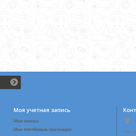
Моя учетная запись
Кон
Мои заказы
"
Мои платёжные квитанции
км», 