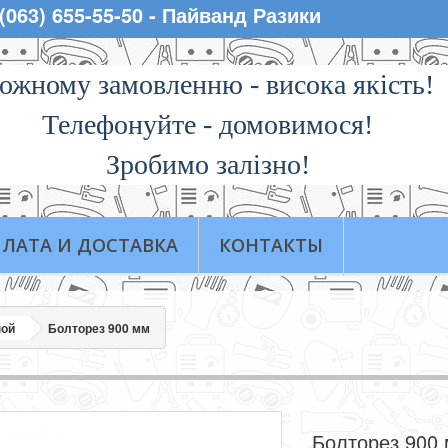
 (063) 655-55-50 - Пайванд Разики
ожному замовленню - висока якiсть!
Телефонуйте - домовимося!
Зробимо залізно!
ЛАТА И ДОСТАВКА
КОНТАКТЫ
ной
Болторез 900 мм
Болторез 900