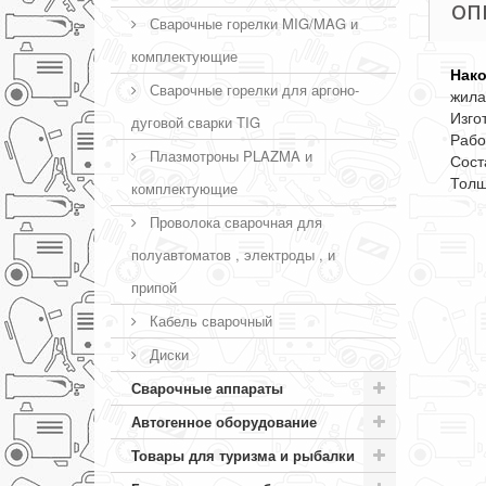
ОП
Сварочные горелки MIG/MAG и
комплектующие
Нако
Сварочные горелки для аргоно-
жила
Изго
дуговой сварки TIG
Рабо
Плазмотроны PLAZMA и
Сост
Толщ
комплектующие
Проволока сварочная для
полуавтоматов , электроды , и
припой
Кабель сварочный
Диски
Сварочные аппараты
Автогенное оборудование
Товары для туризма и рыбалки