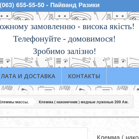
 (063) 655-55-50 - Пайванд Разики
ожному замовленню - висока якiсть!
Телефонуйте - домовимося!
Зробимо залізно!
ЛАТА И ДОСТАВКА
КОНТАКТЫ
Клеммы массы.
Клемма ( наконечник ) медные луженые 200 Ам.
Клемма ( нако