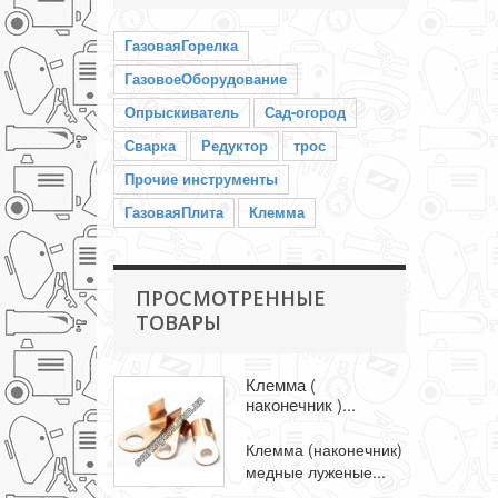
ГазоваяГорелка
ГазовоеОборудование
Опрыскиватель
Сад-огород
Сварка
Редуктор
трос
Прочие инструменты
ГазоваяПлита
Клемма
ПРОСМОТРЕННЫЕ
ТОВАРЫ
Клемма (
наконечник )...
Клемма (наконечник)
медные луженые...