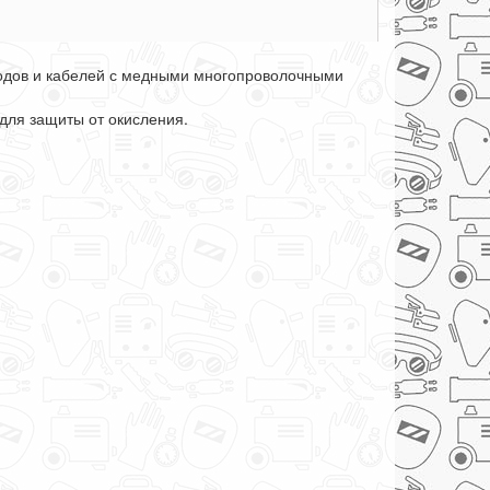
одов и кабелей с медными многопроволочными
для защиты от окисления.