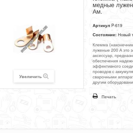
медные лужен
Ам.
Артикул
P-619
Состояние:
Новый 
Клемма (наконечни
луженые 200 А это 
аксессуар, предназ
обеспечения надежн
эффективного соед
проводов с аккумул
Увеличить
сварочными аппара
другим оборудован
Печать