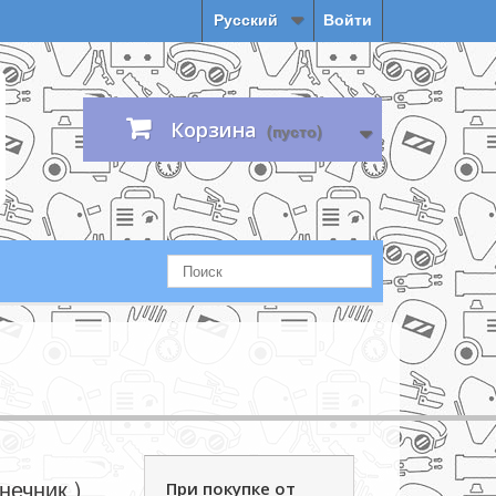
Русский
Войти
Корзина
(пусто)
нечник )
При покупке от