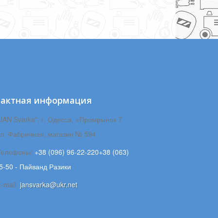
тактная информация
JAN Svarka", г. Одесса, «Промрынок 7
ул. Фабричная, магазин № 594
Телефоны:
+38 (096) 96-22-220+38 (063)
5-50 - Пайванд Разики
-mail:
jansvarka@ukr.net