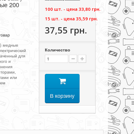
ые 200
100 шт. - цена
33,80 грн.
15 шт. - цена
35,59 грн.
37,55 грн.
товар
к) медные
Количество
электрический
наченный для
ого и
инения
яторами,
тами или
ием
В корзину