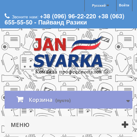
Войти
Русский
+38 (096) 96-22-220 +38 (063)
Звоните нам:
655-55-50 - Пайванд Разики
Корзина
(пусто)
МЕНЮ