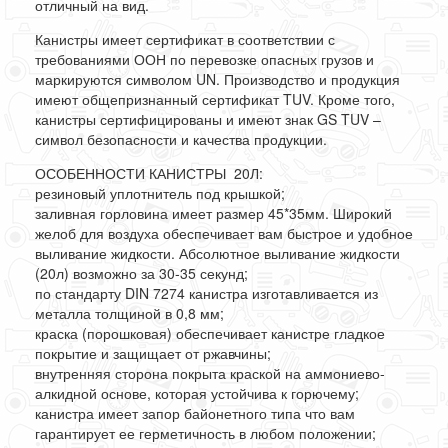
отличный на вид.
Канистры имеет сертификат в соответствии с
требованиями ООН по перевозке опасных грузов и
маркируются символом UN. Производство и продукция
имеют общепризнанный сертификат TUV. Кроме того,
канистры сертифицированы и имеют знак GS TUV –
символ безопасности и качества продукции.
ОСОБЕННОСТИ КАНИСТРЫ 20Л:
резиновый уплотнитель под крышкой;
заливная горловина имеет размер 45*35мм. Широкий
желоб для воздуха обеспечивает вам быстрое и удобное
выливание жидкости. Абсолютное выливание жидкости
(20л) возможно за 30-35 секунд;
по стандарту DIN 7274 канистра изготавливается из
металла толщиной в 0,8 мм;
краска (порошковая) обеспечивает канистре гладкое
покрытие и защищает от ржавчины;
внутренняя сторона покрыта краской на аммониево-
алкидной основе, которая устойчива к горючему;
канистра имеет запор байонетного типа что вам
гарантирует ее герметичность в любом положении;