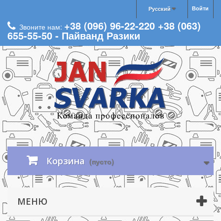
Войти
Русский
+38 (096) 96-22-220 +38 (063)
Звоните нам:
655-55-50 - Пайванд Разики
Корзина
(пусто)
МЕНЮ