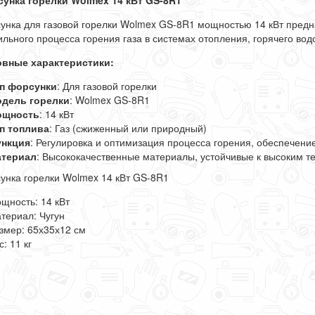
унка горелки Wolmex 14 кВт GS-8R1
унка для газовой горелки Wolmex GS-8R1 мощностью 14 кВт предн
ильного процесса горения газа в системах отопления, горячего в
вные характеристики:
п форсунки
: Для газовой горелки
дель горелки
: Wolmex GS-8R1
щность
: 14 кВт
п топлива
: Газ (сжиженный или природный)
нкция
: Регулировка и оптимизация процесса горения, обеспечен
териал
: Высококачественные материалы, устойчивые к высоким т
унка горелки Wolmex 14 кВт GS-8R1
щность: 14 кВт
териал: Чугун
змер: 65х35х12 см
с: 11 кг