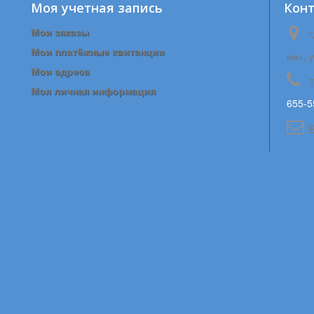
Моя учетная запись
Кон
Мои заказы
"
Мои платёжные квитанции
км», 
Мои адреса
Моя личная информация
655-5
E