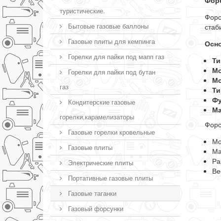
Форс
туристические.
Форс
Бытовые газовые баллоны
стаб
Газовые плиты для кемпинга
Осно
Горелки для пайки под мапп газ
Ти
Мо
Горелки для пайки под бутан
Мо
газ
Ти
Фу
Кондитерские газовые
Ма
горелки,карамелизаторы
Форс
Газовые горелки кровельные
Мо
Газовые плиты
Ма
Ра
Электрические плиты
Ве
Портативные газовые плиты
Газовые таганки
Газовый форсунки