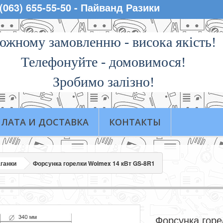
 (063) 655-55-50 - Пайванд Разики
ожному замовленню - висока якiсть!
Телефонуйте - домовимося!
Зробимо залізно!
ЛАТА И ДОСТАВКА
КОНТАКТЫ
ганки
Форсунка горелки Wolmex 14 кВт GS-8R1
Форсунка горе