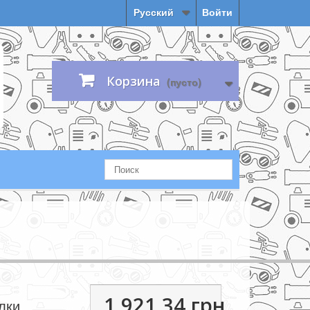
Русский
Войти
Корзина
(пусто)
1 921,34 грн.
лки