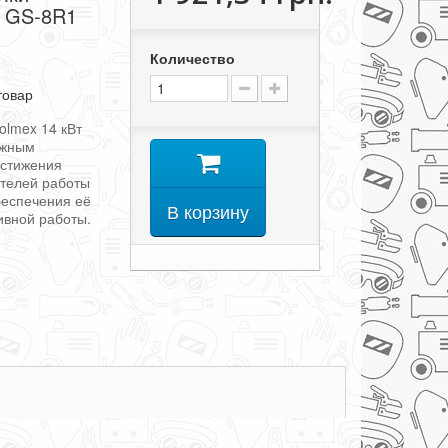
т GS-8R1
Количество
товар
olmex 14 кВт
ажным
остижения
телей работы
беспечения её
В корзину
ивной работы.