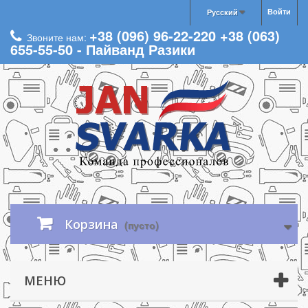
Войти
Русский
+38 (096) 96-22-220 +38 (063)
Звоните нам:
655-55-50 - Пайванд Разики
Корзина
(пусто)
МЕНЮ