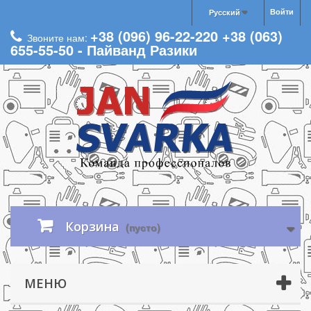
Войти
Русский
+38 (096) 96-22-220 +38 (063)
Звоните нам:
655-55-50 - Пайванд Разики
Корзина
(пусто)
МЕНЮ