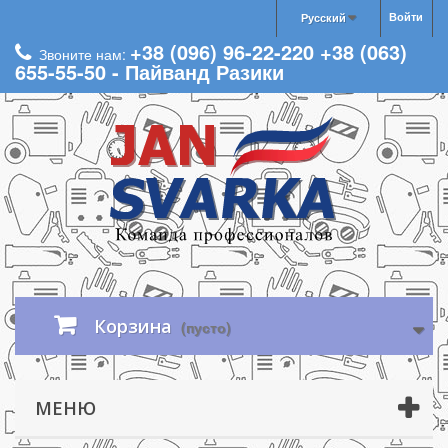
Войти
Русский
+38 (096) 96-22-220 +38 (063)
Звоните нам:
655-55-50 - Пайванд Разики
Корзина
(пусто)
МЕНЮ