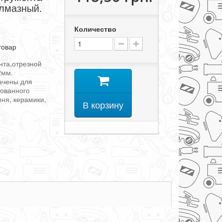
алмазный.
Количество
товар
нта,отрезной
2мм.
ачены для
рованного
мня, керамики,
В корзину