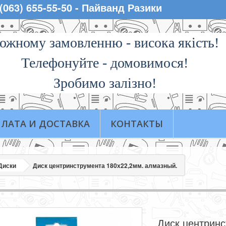
 (063) 655-55-50 - Пайванд Разики
ожному замовленню - висока якiсть!
Телефонуйте - домовимося!
Зробимо залізно!
ЛАТА И ДОСТАВКА
КОНТАКТЫ
Диски
Диск центринструмента 180х22,2мм. алмазный.
Диск центрин