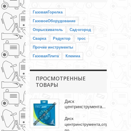
ГазоваяГорелка
ГазовоеОборудование
Опрыскиватель
Сад-огород
Сварка
Редуктор
трос
Прочие инструменты
ГазоваяПлита
Клемма
ПРОСМОТРЕННЫЕ
ТОВАРЫ
Диск
центринструмента...
Диск
центринструмента,отрезной
по...