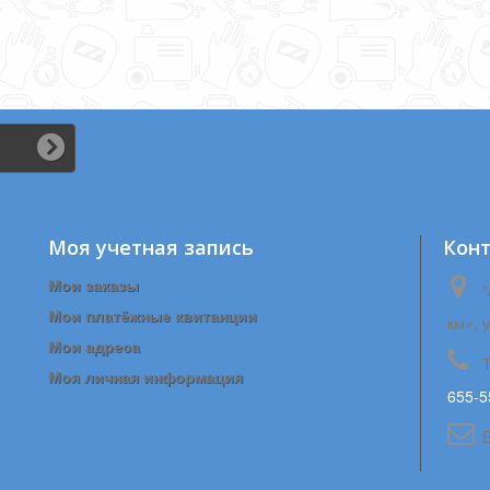
Моя учетная запись
Кон
Мои заказы
"
Мои платёжные квитанции
км», 
Мои адреса
Моя личная информация
655-5
E