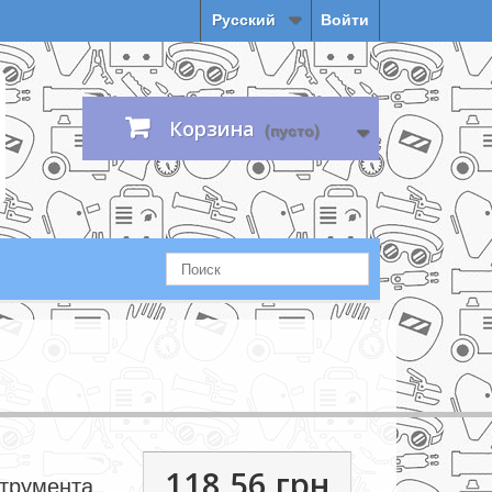
Русский
Войти
Корзина
(пусто)
118,56 грн.
струмента