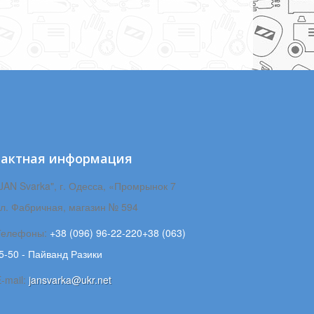
тактная информация
JAN Svarka", г. Одесса, «Промрынок 7
ул. Фабричная, магазин № 594
Телефоны:
+38 (096) 96-22-220+38 (063)
5-50 - Пайванд Разики
-mail:
jansvarka@ukr.net