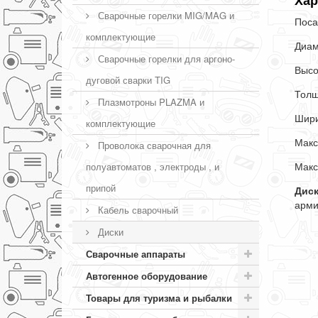
Хар
Сварочные горелки MIG/MAG и
Поса
комплектующие
Диам
Сварочные горелки для аргоно-
Высо
дуговой сварки TIG
Толщ
Плазмотроны PLAZMA и
Шири
комплектующие
Макс
Проволока сварочная для
Макс
полуавтоматов , электроды , и
припой
Диск
арми
Кабель сварочный
Диски
Сварочные аппараты
Автогенное оборудование
Товары для туризма и рыбалки