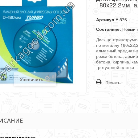
180х22,2мм. 
Артикул
P-576
Состояние:
Новый 
Диск центринструме
по металлу 180х22,
алмазный
предназн
резки бетона, арми
бетона, кирпича, ка
тротуарной плитки
Увеличить
Печать
ИСАНИЕ