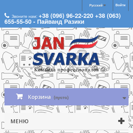
Войти
Русский
+38 (096) 96-22-220 +38 (063)
Звоните нам:
655-55-50 - Пайванд Разики
Корзина
(пусто)
МЕНЮ