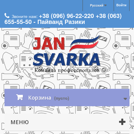
Войти
Русский
+38 (096) 96-22-220 +38 (063)
Звоните нам:
655-55-50 - Пайванд Разики
Корзина
(пусто)
МЕНЮ