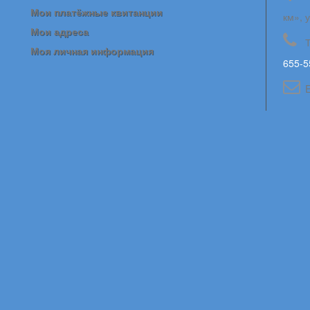
Мои платёжные квитанции
км», 
Мои адреса
Моя личная информация
655-5
E