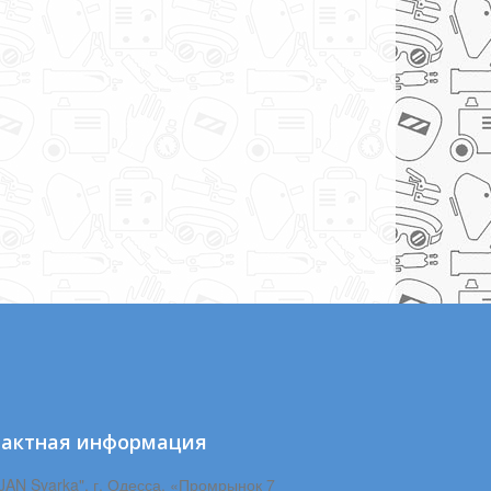
тактная информация
JAN Svarka", г. Одесса, «Промрынок 7