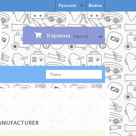
Русский
Войти
Корзина
(пусто)
ANUFACTURER