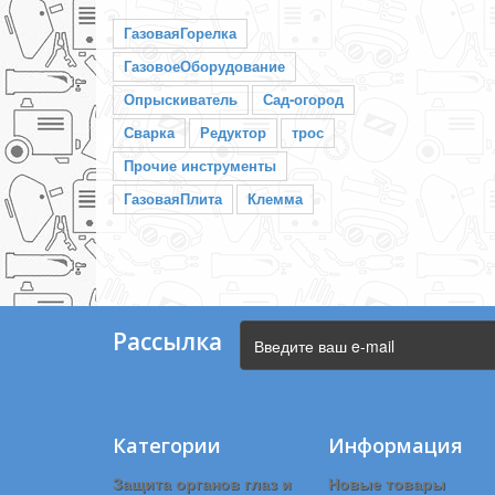
ГазоваяГорелка
ГазовоеОборудование
Опрыскиватель
Сад-огород
Сварка
Редуктор
трос
Прочие инструменты
ГазоваяПлита
Клемма
Рассылка
Категории
Информация
Защита органов глаз и
Новые товары