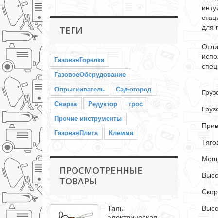
инту
стац
для 
ТЕГИ
Отли
испо
ГазоваяГорелка
спец
ГазовоеОборудование
Опрыскиватель
Сад-огород
Груз
Сварка
Редуктор
трос
Груз
Прочие инструменты
Прив
ГазоваяПлита
Клемма
Тяго
Мощн
ПРОСМОТРЕННЫЕ
Высо
ТОВАРЫ
Скор
Высо
Таль
электрическая...