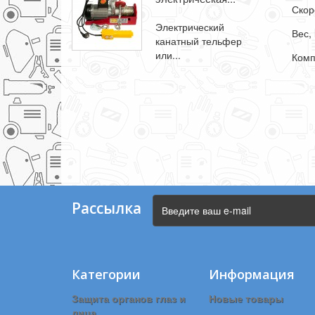
Скор
Электрический
Вес, 
канатный тельфер
или...
Комп
Рассылка
Категории
Информация
Защита органов глаз и
Новые товары
лица