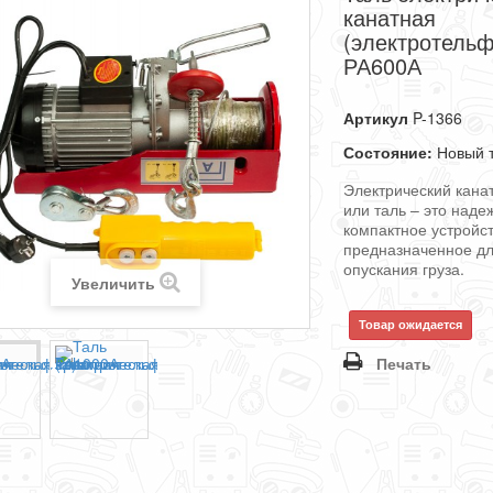
канатная
(электротельф
РА600А
Артикул
P-1366
Состояние:
Новый 
Электрический кана
или таль – это наде
компактное устройст
предназначенное д
опускания груза.
Увеличить
Товар ожидается
Печать