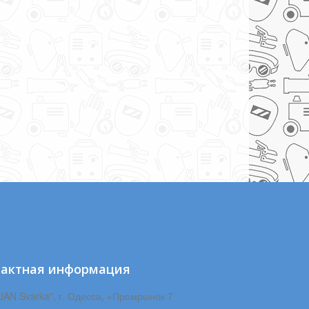
тактная информация
JAN Svarka", г. Одесса, «Промрынок 7