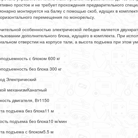
итивно простое и не требует прохождения предварительного специ
ионарно монтируется на балку с помощью скоб, идущих в комплект
горизонтального перемещения по монорельсу.
чительной особенностью электрической лебедки является двухкра
льзовании дополнительного блока, идущего в комплекта. При испо
иальном отверстии на корпусе тали, а высота подъема при этом ум
оподъемность с блоком 600 кг
оподъемность без блока 300 кг
од Электрический
вой механизм
Канатный
ость двигателя, Вт
1150
та подъема без блока
11 м
ость подъема без блока
10 м/мин
та подъема с блоком
5.5 м