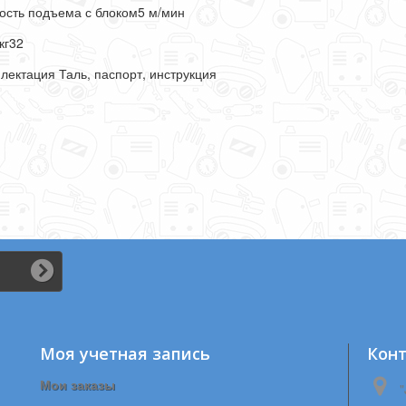
ость подъема с блоком
5 м/мин
кг
32
лектация
Таль, паспорт, инструкция
Моя учетная запись
Кон
Мои заказы
"