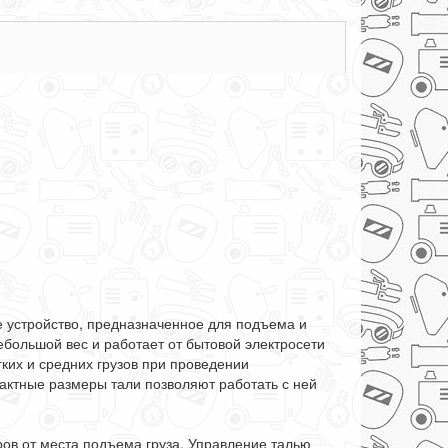
е устройство, предназначенное для подъема и
ебольшой вес и работает от бытовой электросети
ких и средних грузов при проведении
пактные размеры тали позволяют работать с ней
ров от места подъема груза. Управление талью