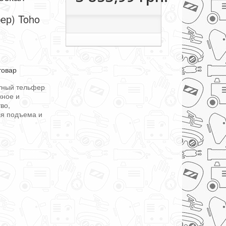
ер) Toho
товар
тный тельфер
жное и
во,
ля подъема и