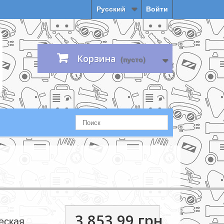
Русский
Войти
Корзина
(пусто)
3 853,99 грн.
еская