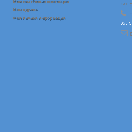
Мои платёжные квитанции
км», 
Мои адреса
Моя личная информация
655-5
E