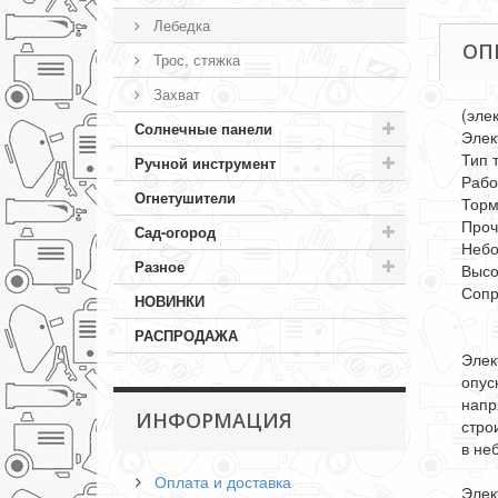
Лебедка
ОП
Трос, стяжка
Захват
(эле
Солнечные панели
Элек
Тип т
Ручной инструмент
Рабо
Огнетушители
Торм
Проч
Сад-огород
Небо
Разное
Высо
Сопр
НОВИНКИ
РАСПРОДАЖА
Элек
опус
напр
ИНФОРМАЦИЯ
стро
в не
Оплата и доставка
Элек