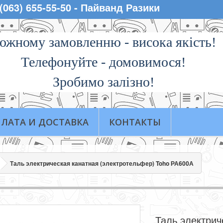
 (063) 655-55-50 - Пайванд Разики
ожному замовленню - висока якiсть!
Телефонуйте - домовимося!
Зробимо залізно!
ЛАТА И ДОСТАВКА
КОНТАКТЫ
Таль электрическая канатная (электротельфер) Toho РА600А
Таль электрич