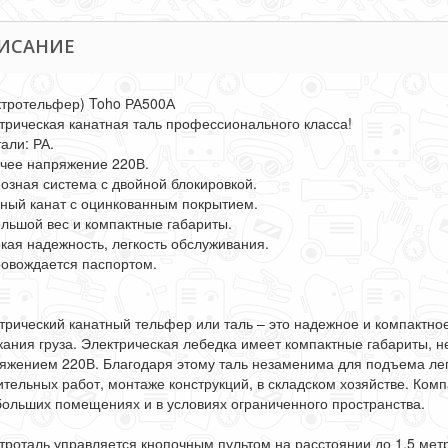
ИСАНИЕ
ктротельфер) Toho РА500А
трическая канатная таль профессионального класса!
али: РА.
чее напряжение 220В.
озная система с двойной блокировкой.
ный канат с оцинкованным покрытием.
льшой вес и компактные габариты.
кая надежность, легкость обслуживания.
овождается паспортом.
трический канатный тельфер или таль – это надежное и компактно
кания груза. Электрическая лебедка имеет компактные габариты, н
яжением 220В. Благодаря этому таль незаменима для подъема лег
ительных работ, монтаже конструкций, в складском хозяйстве. Ком
больших помещениях и в условиях ограниченного пространства.
троталь управляется кнопочным пультом на расстоянии до 1,5 мет